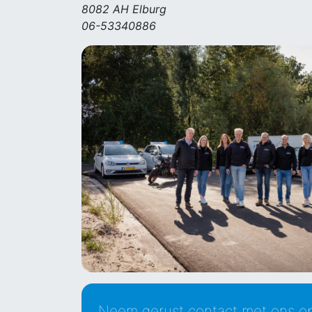
8082 AH Elburg
06-53340886
Neem gerust contact met ons op 