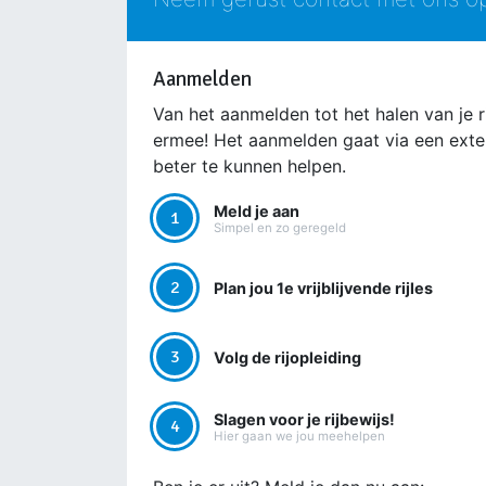
Aanmelden
Van het aanmelden tot het halen van je ri
ermee! Het aanmelden gaat via een ext
beter te kunnen helpen.
Meld je aan
1
Simpel en zo geregeld
2
Plan jou 1e vrijblijvende rijles
3
Volg de rijopleiding
Slagen voor je rijbewijs!
4
Hier gaan we jou meehelpen